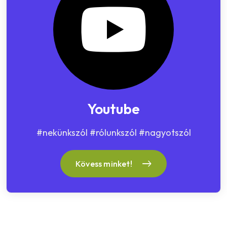
Youtube
#nekünkszól #rólunkszól #nagyotszól
Kövess minket!