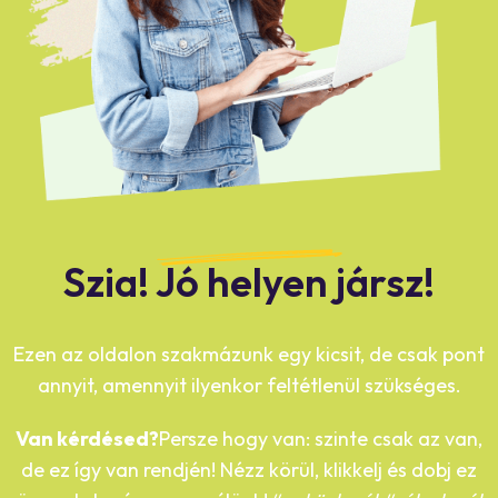
Szia! Jó helyen jársz!
Ezen az oldalon szakmázunk egy kicsit, de csak pont
annyit, amennyit ilyenkor feltétlenül szükséges.
Van kérdésed?
Persze hogy van: szinte csak az van,
de ez így van rendjén! Nézz körül, klikkelj és dobj ez