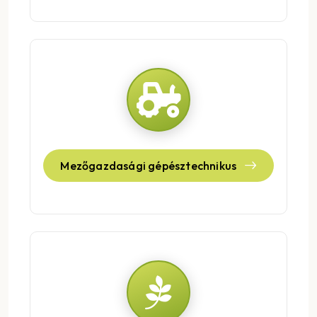
Mezőgazdasági gépésztechnikus