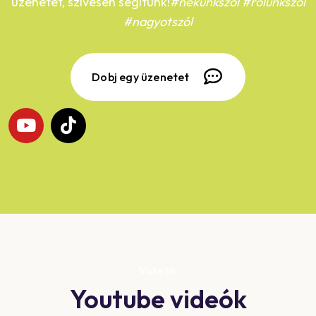
üzenetet, szívesen segítünk!
#nekünkszól #rólunkszól
#nagyotszól
Dobj egy üzenetet
Videók
Youtube videók