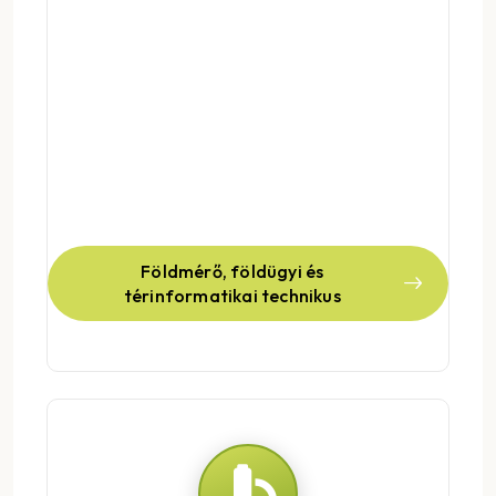
Földmérő, földügyi és
térinformatikai technikus