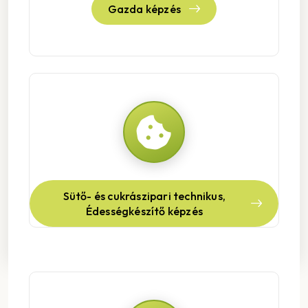
Gazda képzés
Sütő- és cukrászipari technikus,
Édességkészítő képzés