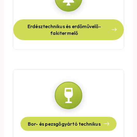
Erdésztechnikus és erdőművelő-
fakitermelő
Bor- és pezsgőgyártó technikus