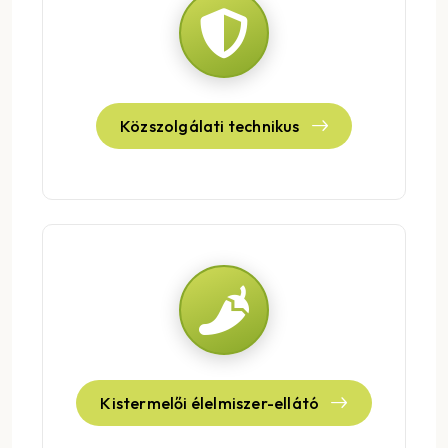
Közszolgálati technikus
Kistermelői élelmiszer-ellátó