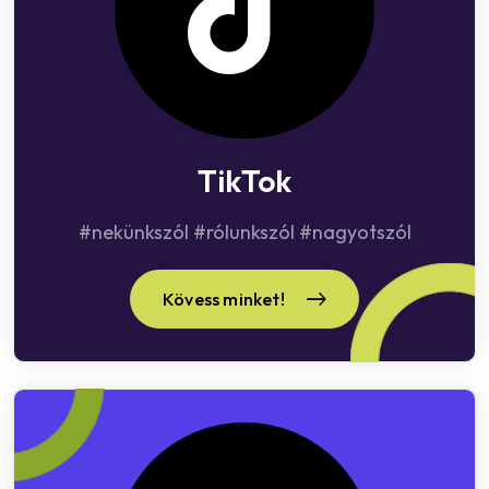
TikTok
#nekünkszól #rólunkszól #nagyotszól
Kövess minket!